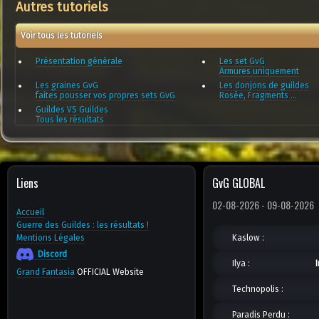
Autres tutoriels
Voir tous les tutoriels
Présentation générale
Les set GvG
Armures uniquement
Les graines GvG
Les donjons de guildes
faites pousser vos propres sets GvG
Rosée, Fragments ...
Guildes VS Guildes
Tous les résultats
Liens
GvG GLOBAL
02-08-2026 - 09-08-2026
Accueil
Guerre des Guildes : les résultats !
Mentions Légales
Kaslow :
Discord
Ilya :
Grand Fantasia
OFFICIAL Website
Technopolis :
Paradis Perdu :