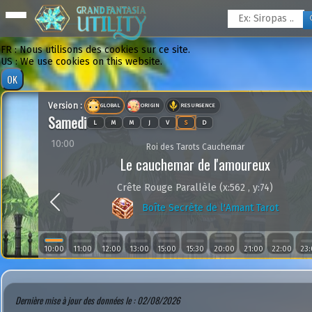
FR : Nous utilisons des cookies sur ce site.
US : We use cookies on this website.
Version :
GLOBAL
ORIGIN
RESURGENCE
Samedi
L
M
M
J
V
S
D
10:00
Roi des Tarots Cauchemar
Le cauchemar de l'amoureux
Crête Rouge Parallèle (x:562 , y:74)
Previous
Boîte Secrète de l'Amant Tarot
10:00
11:00
12:00
13:00
15:00
15:30
20:00
21:00
22:00
23
Dernière mise à jour des données le : 02/08/2026