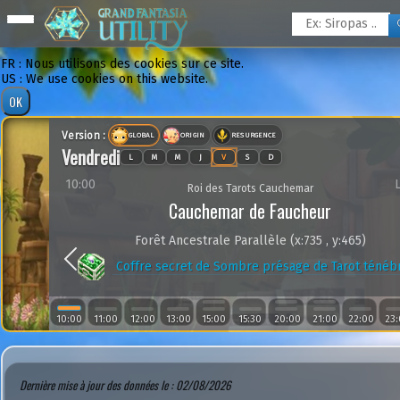
FR : Nous utilisons des cookies sur ce site.
US : We use cookies on this website.
Version :
GLOBAL
ORIGIN
RESURGENCE
Vendredi
L
M
M
J
V
S
D
10:00
Roi des Tarots Cauchemar
Cauchemar de Faucheur
Forêt Ancestrale Parallèle (x:735 , y:465)
Previous
Coffre secret de Sombre présage de Tarot ténéb
10:00
11:00
12:00
13:00
15:00
15:30
20:00
21:00
22:00
23
Dernière mise à jour des données le : 02/08/2026