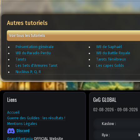
Autres tutoriels
Voir tous les tutoriels
Présentation générale
WB de Saphaël
WB du Paradis Perdu
WB du Battle Royale
Tarots
Tarots Ténébreux
Les Sets d'Armures Tarot
Les capes Golds
Nucléus P, Q, R
Liens
GvG GLOBAL
02-08-2026 - 09-08-2026
Accueil
Guerre des Guildes : les résultats !
Mentions Légales
Kaslow :
Discord
Ilya :
Grand Fantasia
OFFICIAL Website