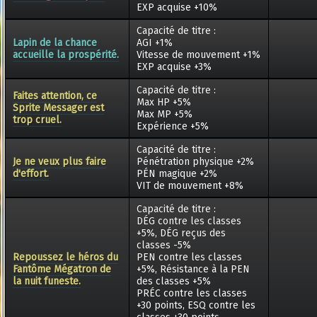
EXP acquise +10%
Capacité de titre :
Lapin de la chance
AGI +1%
accueille la prospérité.
Vitesse de mouvement +1%
EXP acquise +3%
Capacité de titre :
Faites attention, ce
Max HP +5%
Sprite Messager est
Max MP +5%
trop cruel.
Expérience +5%
Capacité de titre :
Je ne veux plus faire
Pénétration physique +2%
d'effort.
PÉN magique +2%
VIT de mouvement +8%
Capacité de titre :
DÉG contre les classes
+5%, DÉG reçus des
classes -5%
Repoussez le héros du
PEN contre les classes
Fantôme Mégatron de
+5%, Résistance à la PEN
la nuit funeste.
des classes +5%
PRÉC contre les classes
+30 points, ESQ contre les