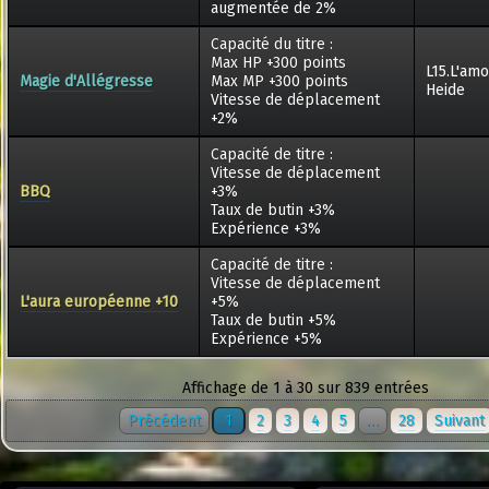
augmentée de 2%
Capacité du titre :
Max HP +300 points
L15.L'am
Magie d'Allégresse
Max MP +300 points
Heide
Vitesse de déplacement
+2%
Capacité de titre :
Vitesse de déplacement
BBQ
+3%
Taux de butin +3%
Expérience +3%
Capacité de titre :
Vitesse de déplacement
L'aura européenne +10
+5%
Taux de butin +5%
Expérience +5%
Affichage de 1 à 30 sur 839 entrées
Précédent
1
2
3
4
5
…
28
Suivant