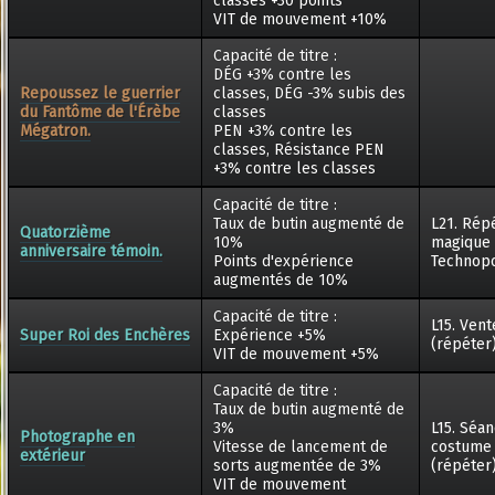
classes +30 points
VIT de mouvement +10%
Capacité de titre :
DÉG +3% contre les
Repoussez le guerrier
classes, DÉG -3% subis des
du Fantôme de l'Érèbe
classes
Mégatron.
PEN +3% contre les
classes, Résistance PEN
+3% contre les classes
Capacité de titre :
Taux de butin augmenté de
L21. Rép
Quatorzième
10%
magique
anniversaire témoin.
Points d'expérience
Technopo
augmentés de 10%
Capacité de titre :
L15. Ven
Super Roi des Enchères
Expérience +5%
(répéter
VIT de mouvement +5%
Capacité de titre :
Taux de butin augmenté de
3%
L15. Séa
Photographe en
Vitesse de lancement de
costume
extérieur
sorts augmentée de 3%
(répéter
VIT de mouvement