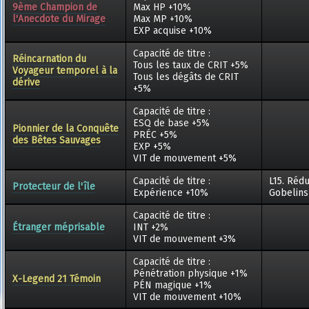
9ème Champion de
Max HP +10%
l'Anecdote du Mirage
Max MP +10%
EXP acquise +10%
Capacité de titre :
Réincarnation du
Tous les taux de CRIT +5%
Voyageur temporel à la
Tous les dégâts de CRIT
dérive
+5%
Capacité de titre :
ESQ de base +5%
Pionnier de la Conquête
PRÉC +5%
des Bêtes Sauvages
EXP +5%
VIT de mouvement +5%
Capacité de titre :
L15. Réd
Protecteur de l'île
Expérience +10%
Gobelins
Capacité de titre :
Étranger méprisable
INT +2%
VIT de mouvement +3%
Capacité de titre :
Pénétration physique +1%
X-Legend 21 Témoin
PÉN magique +1%
VIT de mouvement +10%