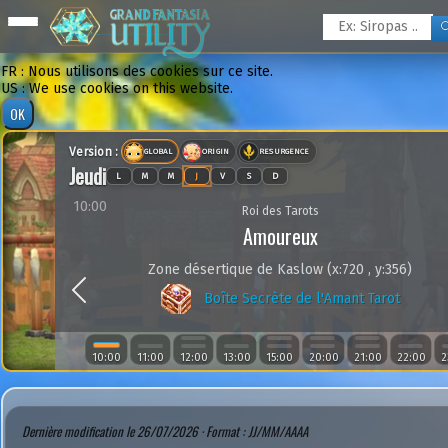
FR : Nous utilisons des cookies sur ce site.
US : We use cookies on this website.
Version :
GLOBAL
ORIGIN
RESURGENCE
Jeudi
L
M
M
J
V
S
D
10:00
Roi des Tarots
Amoureux
Zone désertique de Kaslow (x:720 , y:356)
Previous
Boîte Secrète de l'Amant Tarot
10:00
11:00
12:00
13:00
15:00
20:00
21:00
22:00
2
Dernière modification le 26/07/2026 · Format : JJ/MM/AAAA