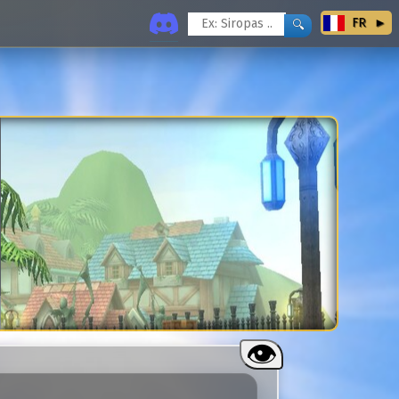
FR
Next
👁