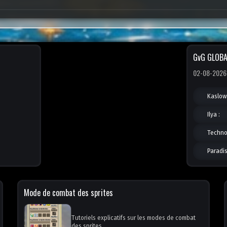
GvG GLOBA
02-08-2026
Kaslow 
Ilya :
Technop
Paradis
Mode de combat des sprites
Tutoriels explicatifs sur les modes de combat
des sprites