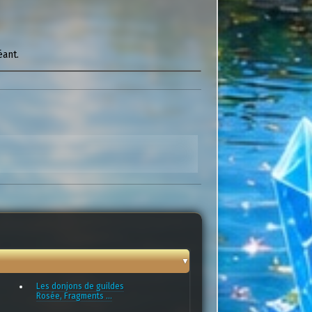
éant.
Les donjons de guildes
Rosée, Fragments ...