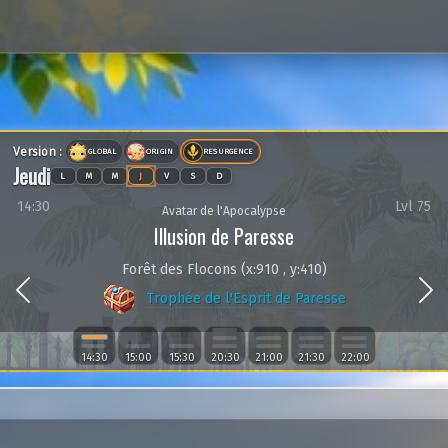
Version :
GLOBAL
ORIGIN
RESURGENCE
Jeudi
L
M
M
J
V
S
D
14:30
Lvl 75
Avatar de l'Apocalypse
Illusion de Paresse
Forêt des Flocons (x:910 , y:410)
Previous
Trophée de l'Esprit de Paresse
14:30
15:00
15:30
20:30
21:00
21:30
22:00