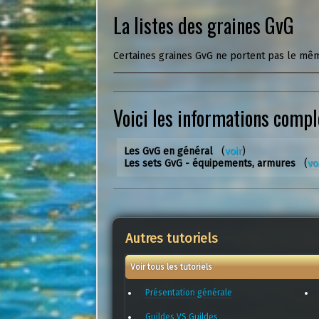
La listes des graines GvG
Certaines graines GvG ne portent pas le mêm
Voici les informations comp
Les GvG en général
(
voir
)
Les sets GvG - équipements, armures
(
vo
Autres tutoriels
Voir tous les tutoriels
Présentation générale
Guildes VS Guildes