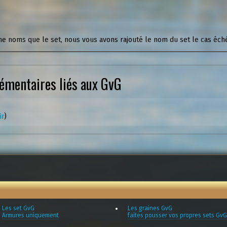
e noms que le set, nous vous avons rajouté le nom du set le cas éch
lémentaires liés aux GvG
ir
)
Les set GvG
Les graines GvG
Armures uniquement
faites pousser vos propres sets GvG