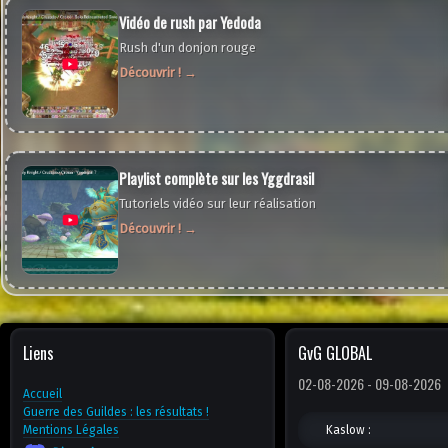
Vidéo de rush par Yedoda
+Ajout d'une nouvelle page dans GUIDES ----> Fortification ----> 
sacrés (Traduite dans toutes les langues du site)
Rush d'un donjon rouge
- Guide sur la fortification des équipements rouges
Découvrir ! →
20/04/2026 - Maj 3.1.5
+Ajout d'une nouvelle page dans GUIDES ----> Pouvoirs (Traduite 
les langues du site)
+Ajout d'une nouvelle page dans TUTORIELS ----> Pandemonium 
Playlist complète sur les Yggdrasil
disponible en Français)
Tutoriels vidéo sur leur réalisation
*Correction de l'affichage de la page "CRAFT"
*Lien d’accès à la page « craft » via le détail des armures de nouv
Découvrir ! →
accessible.
15/03/2026 - Maj 3.1
+Ajout des tutoriels TDB pour les étages 17 à 30.
+Ajout dans Armures (OBJETS) = Équipements sacrés avec leur e
Liens
GvG GLOBAL
+Ajout dans (OBJETS) des descriptions en direct pour les Pierres e
+Ajout dans (OBJETS) des Parchemins et Fragments de talents dans 
02-08-2026 - 09-08-2026
+Ajout dans (OBJETS) ---> (ARMURES) des listes d’effets pour casq
Accueil
gants, torses et bottes.
Guerre des Guildes : les résultats !
Mentions Légales
Kaslow :
+Ajout du bouton COPIER ! dans la fiche item.