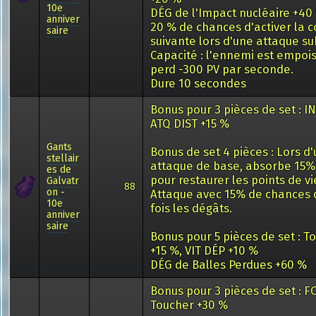
10e
DÉG de l'Impact nucléaire +40
anniver
20 % de chances d'activer la
saire
suivante lors d'une attaque su
Capacité : l'ennemi est empoi
perd -300 PV par seconde.
Dure 10 secondes
Bonus pour 3 pièces de set : IN
ATQ DIST +15 %
Gants
Bonus de set 4 pièces : Lors d
stellair
attaque de base, absorbe 15%
es de
pour restaurer les points de vi
Galvatr
88
on -
Attaque avec 15% de chances 
10e
fois les dégâts.
anniver
saire
Bonus pour 5 pièces de set : T
+15 %, VIT DÉP +10 %
DÉG de Balles Perdues +60 %
Bonus pour 3 pièces de set : FC
Toucher +30 %