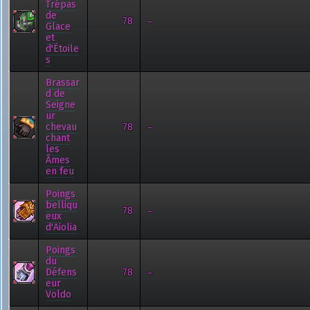
Trépas
de
-
78
Glace
et
d'Étoile
s
Brassar
d de
Seigne
ur
-
chevau
78
chant
les
Âmes
en feu
Poings
belliqu
-
78
eux
d'Aiolia
Poings
du
-
Défens
78
eur
Voldo