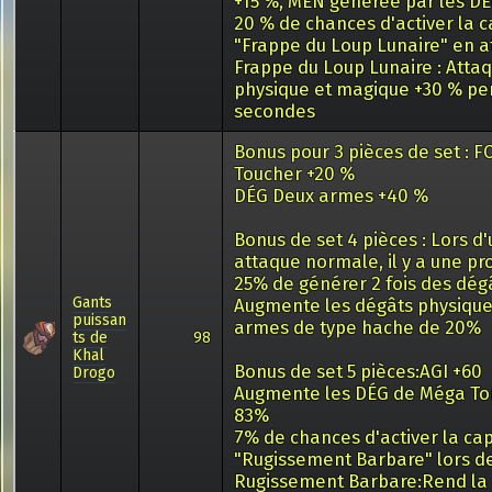
+15 %, MEN générée par les D
20 % de chances d'activer la c
"Frappe du Loup Lunaire" en 
Frappe du Loup Lunaire : Atta
physique et magique +30 % pe
secondes
Bonus pour 3 pièces de set : FC
Toucher +20 %
DÉG Deux armes +40 %
Bonus de set 4 pièces : Lors d
attaque normale, il y a une pr
25% de générer 2 fois des dég
Gants
Augmente les dégâts physique
puissan
armes de type hache de 20%
ts de
98
Khal
Bonus de set 5 pièces:AGI +60
Drogo
Augmente les DÉG de Méga To
83%
7% de chances d'activer la ca
"Rugissement Barbare" lors de
Rugissement Barbare:Rend la 