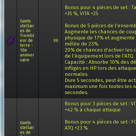
Bonus pour 4 pièces de set : T
+35 %, VITA +25
Gants
Bonus de 5 pièces de l'ensemb
stellair
es de
Augmente les chances de coup
Trembl
physique de 17% et augmente 
eur de
88
mêlée de 23%.
terre -
20% de chances d'activer les 
10e
anniver
de l'équipement lors de l'ATQ.
saire
Capacité : Absorbe 10% des d
infligés en HP lors des attaqu
normales.
Dure 5 secondes, peut être act
maximum une fois toutes les 
secondes.
Bonus pour 3 pièces de set : V
+42 % à chaque attaque
Bonus pour 4 pièces de set : FC
Gants
ATQ +23 %
stellair
es de