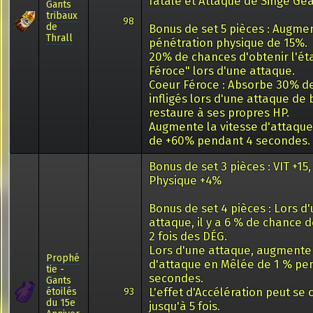
fatale et Attaque de Singe Gé
Gants
tribaux
98
de
Bonus de set 5 pièces : Augme
Thrall
pénétration physique de 15%.
20% de chances d'obtenir l'ét
Féroce" lors d'une attaque.
Coeur Féroce : Absorbe 30% d
infligés lors d'une attaque de 
restaure à ses propres HP.
Augmente la vitesse d'attaqu
de +60% pendant 4 secondes.
Bonus de set 3 pièces : VIT +15
Physique +4%
Bonus de set 4 pièces : Lors d
attaque, il y a 6 % de chance 
2 fois des DÉG.
Lors d'une attaque, augmente 
Prophé
d'attaque en Mêlée de 1 % pe
tie -
secondes.
Gants
L'effet d'Accélération peut se
étoilés
93
du 15e
jusqu'à 5 fois.