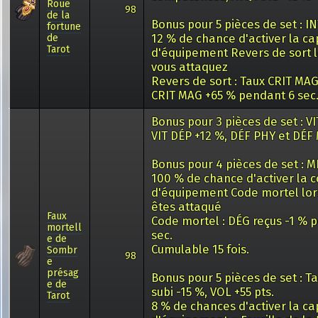
Roue
98
de la
Bonus pour 5 pièces de set : IN
fortune
12 % de chance d'activer la ca
de
Tarot
d'équipement Revers de sort 
vous attaquez
Revers de sort : Taux CRIT MAG
CRIT MAG +65 % pendant 6 sec
Bonus pour 3 pièces de set : VI
VIT DÉP +12 %, DÉF PHY et DÉF
Bonus pour 4 pièces de set : 
100 % de chance d'activer la
d'équipement Code mortel lor
êtes attaqué
Faux
Code mortel : DÉG reçus -1 % 
mortell
sec.
e de
Cumulable 15 fois.
Sombr
98
e
présag
Bonus pour 5 pièces de set : T
e de
subi -15 %, VOL +55 pts.
Tarot
8 % de chances d'activer la ca