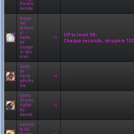
d'outre
monde
Royau
me
tempor
el -
UP to level 98 :
Gants
98
Chaque seconde, récupère 100
de
voyage
ur des
ères
Gants
de
-
Fierté
98
pétrifia
nte
Gants
d'Immo
-
rtalité
98
du
damné
Gantele
ts du