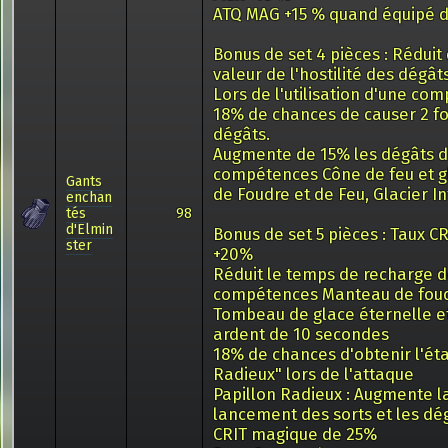
ATQ MAG +15 % quand équipé d
Bonus de set 4 pièces : Réduit
valeur de l'hostilité des dégâts
Lors de l'utilisation d'une co
18% de chances de causer 2 fo
dégâts.
Augmente de 15% les dégâts 
compétences Cône de feu et g
Gants
de Foudre et de Feu, Glacier In
enchan
tés
98
d'Elmin
Bonus de set 5 pièces : Taux C
ster
+20%
Réduit le temps de recharge 
compétences Manteau de foud
Tombeau de glace éternelle et
ardent de 10 secondes
18% de chances d'obtenir l'éta
Radieux" lors de l'attaque
Papillon Radieux : Augmente la
lancement des sorts et les dé
CRIT magique de 25%