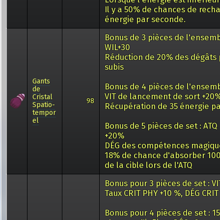
Il y a 50% de chances de rech
énergie par seconde.
Bonus de 3 pièces de l'ensemb
WIL+30
Réduction de 20% des dégâts 
subis
Gants
Bonus de 4 pièces de l'ensemb
de
VIT de lancement de sort +20
Cristal
98
Spatio-
Récupération de 35 énergie p
tempor
el
Bonus de 5 pièces de set : AT
+20%
DÉG des compétences magiqu
18% de chance d'absorber 10
de la cible lors de l'ATQ
Bonus pour 3 pièces de set : VI
Taux CRIT PHY +10 %, DÉG CRIT
Bonus pour 4 pièces de set : 1