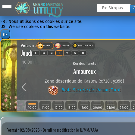
FR : Nous utilisons des cookies sur ce site.
US : We use cookies on this website.
Version :
GLOBAL
ORIGIN
RESURGENCE
Jeudi
L
M
M
J
V
S
D
10:00
Roi des Tarots
Amoureux
Zone désertique de Kaslow (x:720 , y:356)
Previous
Boîte Secrète de l'Amant Tarot
10:00
11:00
12:00
13:00
15:00
20:00
21:00
22:00
2
Format : 02/08/2026 - Dernière modification le JJ/MM/AAAA