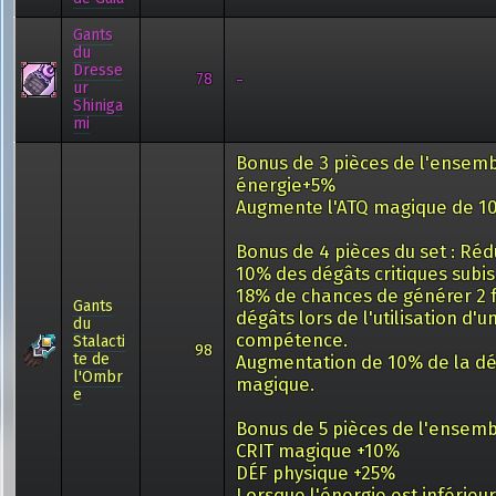
Gants
du
Dresse
-
78
ur
Shiniga
mi
Bonus de 3 pièces de l'ensemb
énergie+5%
Augmente l'ATQ magique de 1
Bonus de 4 pièces du set : Réd
10% des dégâts critiques subis
18% de chances de générer 2 f
Gants
dégâts lors de l'utilisation d'u
du
compétence.
Stalacti
98
te de
Augmentation de 10% de la d
l'Ombr
magique.
e
Bonus de 5 pièces de l'ensemb
CRIT magique +10%
DÉF physique +25%
Lorsque l'énergie est inférieu