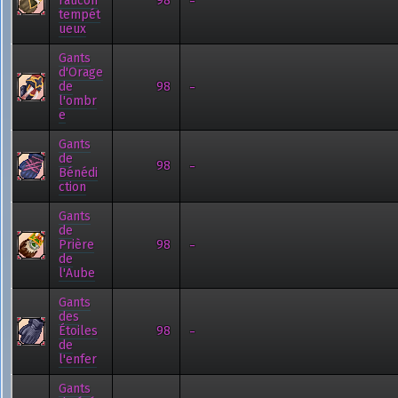
-
Faucon
98
tempét
ueux
Gants
d'Orage
-
de
98
l'ombr
e
Gants
de
-
98
Bénédi
ction
Gants
de
-
Prière
98
de
l'Aube
Gants
des
-
Étoiles
98
de
l'enfer
Gants