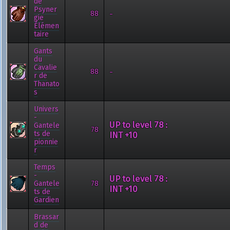
de
Psyner
-
88
gie
Élémen
taire
Gants
du
Cavalie
-
88
r de
Thanato
s
Univers
-
UP to level 78 :
Gantele
78
ts de
INT +10
pionnie
r
Temps
-
UP to level 78 :
Gantele
78
INT +10
ts de
Gardien
Brassar
d de