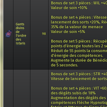
Bonus de set 3 pièces : WIL +40
Valeur de soin +10%
Bonus de set 4 pièces : Vitess
lancement des sorts +20%, Ré
Gants
35% de la valeur de menace
divins
Valeur de soin +5%
de
98
l'ordre
des
Bonus de set 5 pièces : Récupè
Istaris
points d'énergie toutes les 2 
Réduit de 55 points la conso
d'énergie des compétences.
Augmente la durée de Bénédic
de 5 secondes.
Bonus de set 3 pièces : STR +40
Vitesse de lancement de sorts
Bonus de set 4 pièces : VIT +60
des dégâts subis de 18%
Augmentation des dégâts des
compétences Flèche Hypnotiq