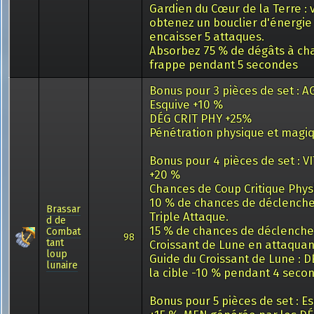
Gardien du Cœur de la Terre : 
obtenez un bouclier d'énergie
encaisser 5 attaques.
Absorbez 75 % de dégâts à ch
frappe pendant 5 secondes
Bonus pour 3 pièces de set : AG
Esquive +10 %
DÉG CRIT PHY +25%
Pénétration physique et magi
Bonus pour 4 pièces de set : V
+20 %
Chances de Coup Critique Phys
10 % de chances de déclench
Brassar
Triple Attaque.
d de
15 % de chances de déclenche
Combat
98
tant
Croissant de Lune en attaquan
loup
Guide du Croissant de Lune : 
lunaire
la cible -10 % pendant 4 seco
Bonus pour 5 pièces de set : E