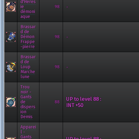
d'Hérés
-
ie
98
démoni
aque
Brassar
d de
-
Démon
98
Frappe
-pierre
Brassar
d de
-
Loup
98
Marche
lune
Trou
noir -
Gants
UP to level 88 :
de
88
INT +50
dispers
ion
Demis
Apparei
l -
Gants