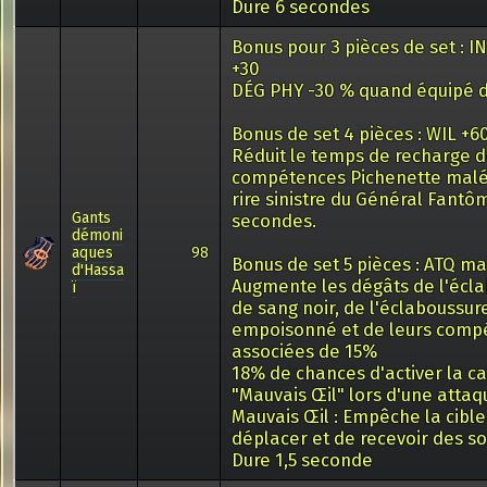
Dure 6 secondes
Bonus pour 3 pièces de set : IN
+30
DÉG PHY -30 % quand équipé d
Bonus de set 4 pièces : WIL +6
Réduit le temps de recharge 
compétences Pichenette malé
rire sinistre du Général Fantô
Gants
secondes.
démoni
aques
98
Bonus de set 5 pièces : ATQ m
d'Hassa
Augmente les dégâts de l'écl
ï
de sang noir, de l'éclaboussur
empoisonné et de leurs comp
associées de 15%
18% de chances d'activer la c
"Mauvais Œil" lors d'une attaq
Mauvais Œil : Empêche la cible
déplacer et de recevoir des so
Dure 1,5 seconde