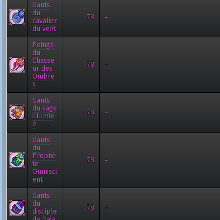
Gants
du
-
78
cavalier
du vent
Poings
du
Chasse
-
78
ur des
Ombre
s
Gants
du sage
-
78
illumin
é
Gants
du
Prophè
-
78
te
Omnisci
ent
Gants
du
-
78
disciple
de Gaia