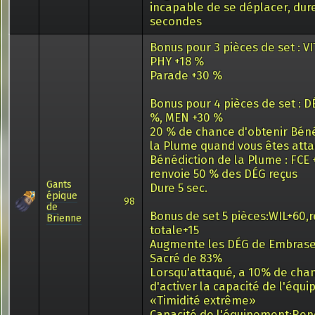
incapable de se déplacer, dure
secondes
Bonus pour 3 pièces de set : V
PHY +18 %
Parade +30 %
Bonus pour 4 pièces de set : D
%, MEN +30 %
20 % de chance d'obtenir Béné
la Plume quand vous êtes att
Bénédiction de la Plume : FCE 
renvoie 50 % des DÉG reçus
Gants
Dure 5 sec.
épique
98
de
Bonus de set 5 pièces:WIL+60,
Brienne
totale+15
Augmente les DÉG de Embras
Sacré de 83%
Lorsqu'attaqué, a 10% de cha
d'activer la capacité de l'équ
«Timidité extrême»
Capacité de l'équipement:Ren