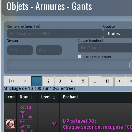
Objets - Armures - Gants
Recherche (nom / id)
Qualité
Niveau
Classe (contient)
–
TOUT uniquement
|<<
<
1
2
3
4
5
…
13
>
Affichage de 1 à 100 sur 1 243 entrées
Icon
Nom
Level
Enchant
Royau
me
illusoir
UP to level 98 :
e -
98
Gants
Chaque seconde, récupère 100
du juge