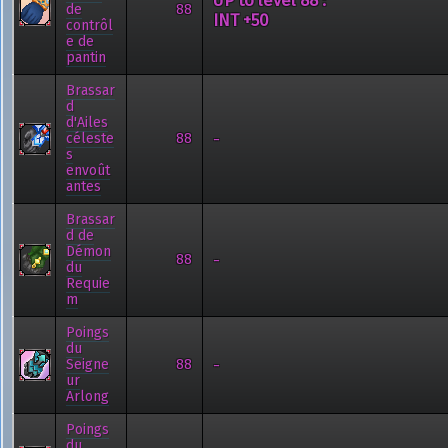
UP to level 88 :
de
88
INT +50
contrôl
e de
pantin
Brassar
d
d'Ailes
-
céleste
88
s
envoût
antes
Brassar
d de
Démon
-
88
du
Requie
m
Poings
du
-
Seigne
88
ur
Arlong
Poings
du