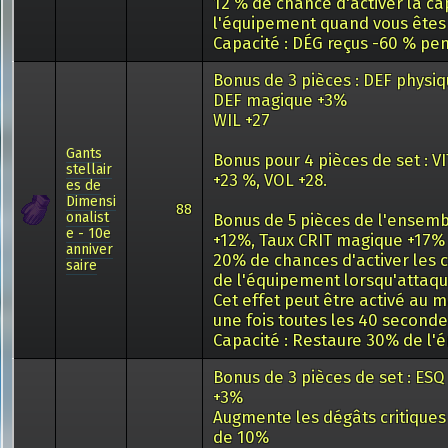
12 % de chance d'activer la ca
l'équipement quand vous êtes
Capacité : DÉG reçus -60 % pen
Bonus de 3 pièces : DEF physi
DEF magique +3%
WIL +27
Gants
Bonus pour 4 pièces de set : 
stellair
+23 %, VOL +28.
es de
Dimensi
88
onalist
Bonus de 5 pièces de l'ensemb
e - 10e
+12%, Taux CRIT magique +17%
anniver
20% de chances d'activer les 
saire
de l'équipement lorsqu'attaq
Cet effet peut être activé au
une fois toutes les 40 second
Capacité : Restaure 30% de l'
Bonus de 3 pièces de set : ES
+3%
Augmente les dégâts critique
de 10%