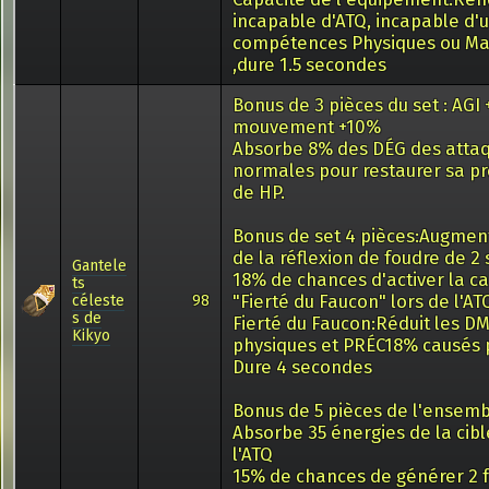
incapable d'ATQ, incapable d'u
compétences Physiques ou Ma
,dure 1.5 secondes
Bonus de 3 pièces du set : AGI 
mouvement +10%
Absorbe 8% des DÉG des atta
normales pour restaurer sa pr
de HP.
Bonus de set 4 pièces:Augmen
de la réflexion de foudre de 2
Gantele
18% de chances d'activer la c
ts
"Fierté du Faucon" lors de l'AT
céleste
98
s de
Fierté du Faucon:Réduit les D
Kikyo
physiques et PRÉC18% causés p
Dure 4 secondes
Bonus de 5 pièces de l'ensembl
Absorbe 35 énergies de la cibl
l'ATQ
15% de chances de générer 2 f