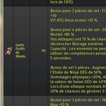
lors de l'ATQ
Bonus pour 3 pièces de set : F
+30
VIT ATQ Deux armes +35 %
Bonus pour 4 pièces de set : 
Mortel +80 %
Vos attaques ont 15 % de cha
déclencher Blocage extrême.
Gants
Capacité : Les ennemis ne pe
furtifs
98
de
utiliser de compétences pend
Minato
5 secondes.
Bonus de set 5 pièces : Augme
l'Étoile de Ninja DÉG de 50%
Dommages physiques +20%, ré
la valeur de haine DÉG de 40
Lors d'une attaque normale ATQ
20% de chances de générer 3 
Bonus pour 3 pièces de set : I
Max +10 %