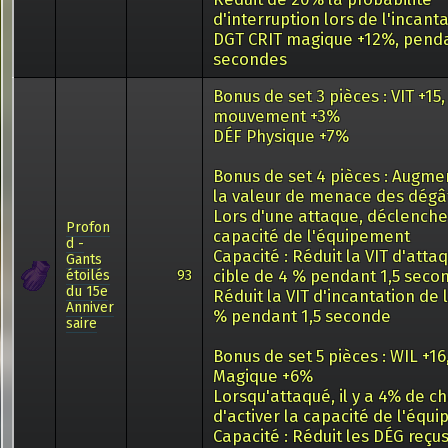
d'interruption lors de l'incant
DGT CRIT magique +12%, pend
secondes
Bonus de set 3 pièces : VIT +15,
mouvement +3%
DÉF Physique +7%
Bonus de set 4 pièces : Augme
la valeur de menace des dégâ
Lors d'une attaque, déclenche
Profon
capacité de l'équipement
d -
Capacité : Réduit la VIT d'atta
Gants
cible de 4 % pendant 1,5 seco
étoilés
93
du 15e
Réduit la VIT d'incantation de l
Anniver
% pendant 1,5 seconde
saire
Bonus de set 5 pièces : WIL +1
Magique +6%
Lorsqu'attaqué, il y a 4% de c
d'activer la capacité de l'équ
Capacité : Réduit les DÉG reçu