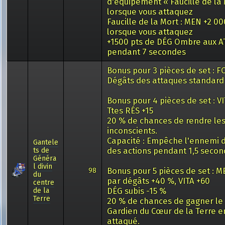
d'équipement « Faucille de la 
lorsque vous attaquez
Faucille de la Mort : MEN +2 00
lorsque vous attaquez
+1500 pts de DÉG Ombre aux 
pendant 7 secondes
Bonus pour 3 pièces de set : FC
Dégâts des attaques standard
Bonus pour 4 pièces de set : VI
Ttes RÉS +15
20 % de chances de rendre le
inconscients.
Capacité : Empêche l'ennemi 
Gantele
des actions pendant 1,5 secon
ts de
Généra
l divin
Bonus pour 5 pièces de set : 
98
du
par dégâts +40 %, VITA +60
centre
DÉG subis -15 %
de la
Terre
20 % de chances de gagner le 
Gardien du Cœur de la Terre e
attaqué.