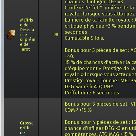
chances d'infliger DÉG x3
Confère l'effet "Lumière de la 
royale" lorsque vous attaquez
Lumière de la famille royale :
Maîtris
e de
critique physique +3 % pendan
Résista
secondes
nce
98
Cumulable 5 fois.
suprêm
e de
Tarot
Bonus pour 5 pièces de set : AG
+40.
15 % de chances d'activer la c
d'équipement « Prestige de la
royale » lorsque vous attaque
Prestige royal : Toucher MÊL +
DÉG Sacré à ATQ PHY
L'effet dure 6 secondes
Bonus pour 3 pièces de set : VI
COMP +15 %
Bonus pour 4 pièces de set : 1
Grosse
chance d'infliger DÉG x3 en uti
griffe
de
compétences, ATQ MAG +15 %