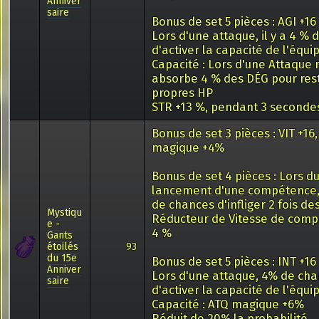
Anniver
saire
Bonus de set 5 pièces : AGI +16
Lors d'une attaque, il y a 4 %
d'activer la capacité de l'équ
Capacité : Lors d'une Attaque
absorbe 4 % des DÉG pour res
propres HP
STR +13 %, pendant 3 seconde
Bonus de set 3 pièces : VIT +16
magique +4%
Bonus de set 4 pièces : Lors d
lancement d'une compétence, i
de chances d'infliger 2 fois de
Mystiqu
Réducteur de Vitesse de com
e -
4 %
Gants
étoilés
93
du 15e
Bonus de set 5 pièces : INT +16
Anniver
Lors d'une attaque, 4% de ch
saire
d'activer la capacité de l'équ
Capacité : ATQ magique +6%
Réduit de 20% la probabilité