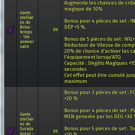
Augmente les chances de crit
magique de 10%
Gants
stellair
Bonus pour 4 pièces de set : IN
es de
DÉP +5 %.
Brise-
88
temps
- 10e
Bonus de 5 pièces du set : WIL+
anniver
Réducteur de Vitesse de com
saire
20% de chance d'activer les c
l'équipement lorsqu'ATQ
Capacité : Dégâts Magiques +1
secondes
Cet effet peut être cumulé jusq
maximum
Bonus pour 3 pièces de set : F
+20 %
Bonus pour 4 pièces de set : P
Gants
MEN generée par les DÉG +30
stellair
es de
Bonus pour 5 pièces de set : T
Surada
88
nceur -
+20 %